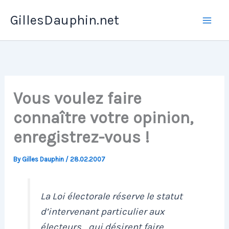
Skip
GillesDauphin.net
to
Mai
content
Men
Vous voulez faire
connaître votre opinion,
enregistrez-vous !
By
Gilles Dauphin
/
28.02.2007
La Loi électorale réserve le statut
d’intervenant particulier aux
électeurs… qui désirent faire