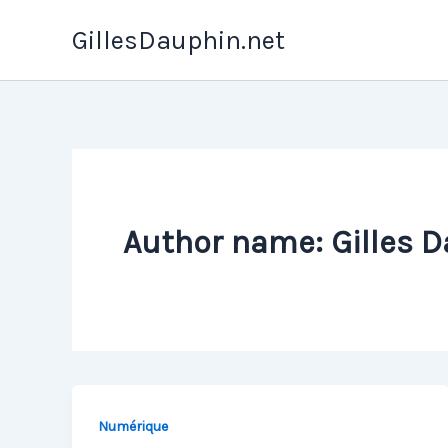
Skip
GillesDauphin.net
to
content
Author name: Gilles 
Numérique