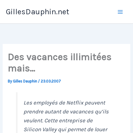
Skip
GillesDauphin.net
to
Mai
content
Men
Des vacances illimitées
mais…
By
Gilles Dauphin
/
23.03.2007
Les employés de Netflix peuvent
prendre autant de vacances qu’ils
veulent. Cette entreprise de
Silicon Valley qui permet de louer