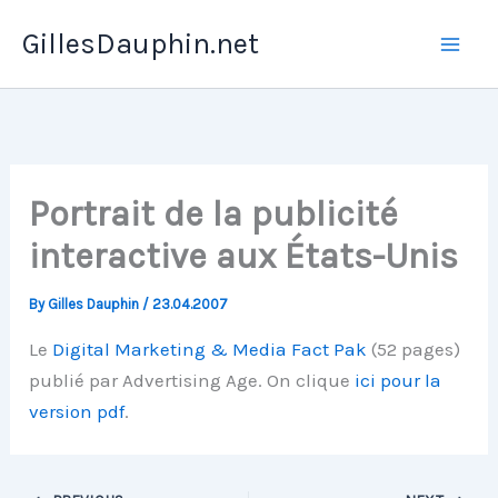
Skip
GillesDauphin.net
to
Mai
content
Men
Portrait de la publicité
interactive aux États-Unis
By
Gilles Dauphin
/
23.04.2007
Le
Digital Marketing & Media Fact Pak
(52 pages)
publié par Advertising Age. On clique
ici pour la
version pdf
.