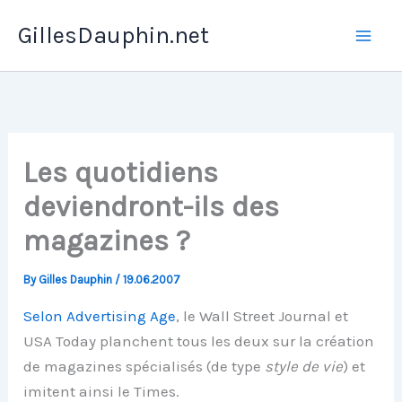
Skip
GillesDauphin.net
to
Mai
content
Men
Les quotidiens
deviendront-ils des
magazines ?
By
Gilles Dauphin
/
19.06.2007
Selon Advertising Age
, le Wall Street Journal et
USA Today planchent tous les deux sur la création
de magazines spécialisés (de type
style de vie
) et
imitent ainsi le Times.