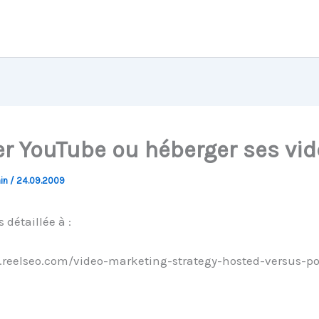
ser YouTube ou héberger ses vi
hin
/
24.09.2009
 détaillée à :
.reelseo.com/video-marketing-strategy-hosted-versus-po