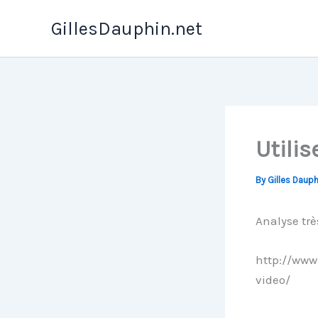
Skip
GillesDauphin.net
to
content
Utili
By
Gilles Daup
Analyse très
http://www
video/