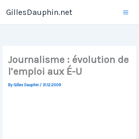
Skip
GillesDauphin.net
to
Mai
content
Men
Journalisme : évolution de
l’emploi aux É-U
By
Gilles Dauphin
/
31.12.2009