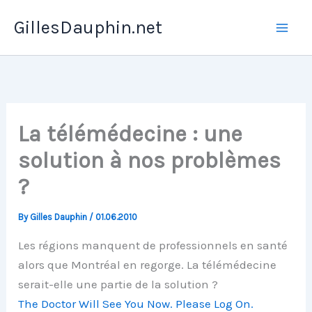
Skip
GillesDauphin.net
to
Mai
content
Men
La télémédecine : une
solution à nos problèmes
?
By
Gilles Dauphin
/
01.06.2010
Les régions manquent de professionnels en santé
alors que Montréal en regorge. La télémédecine
serait-elle une partie de la solution ?
The Doctor Will See You Now. Please Log On.