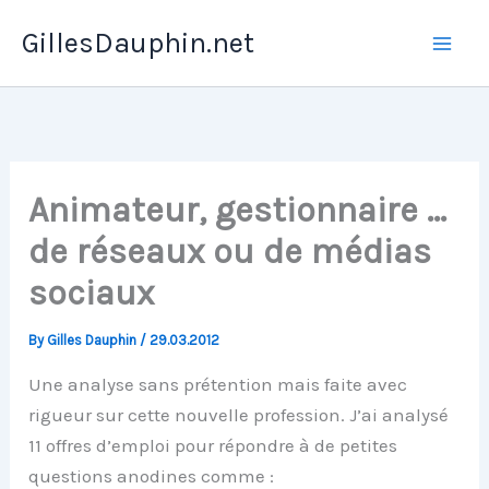
Skip
GillesDauphin.net
to
Mai
content
Men
Animateur, gestionnaire …
de réseaux ou de médias
sociaux
By
Gilles Dauphin
/
29.03.2012
Une analyse sans prétention mais faite avec
rigueur sur cette nouvelle profession. J’ai analysé
11 offres d’emploi pour répondre à de petites
questions anodines comme :