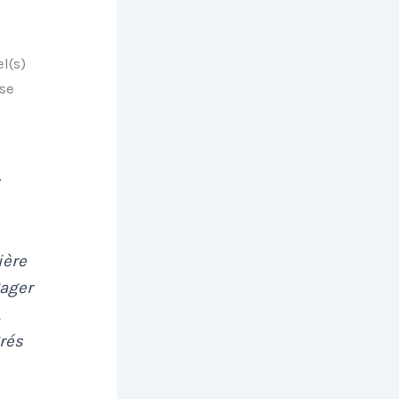
l(s)
 se
ière
gager
,
rés