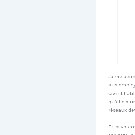
Je me perme
aux employ
craint l’ut
qu’elle a u
réseaux dev
Et, si vous
sociaux, je