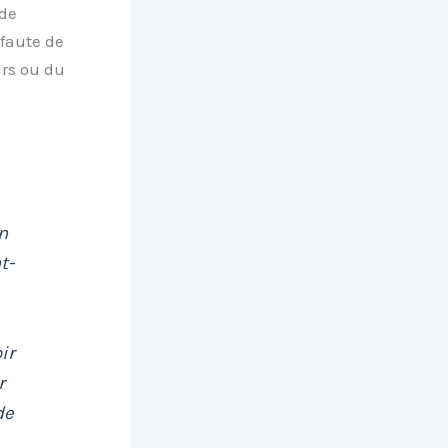
 de
 faute de
urs ou du
n
t-
ir
r
de