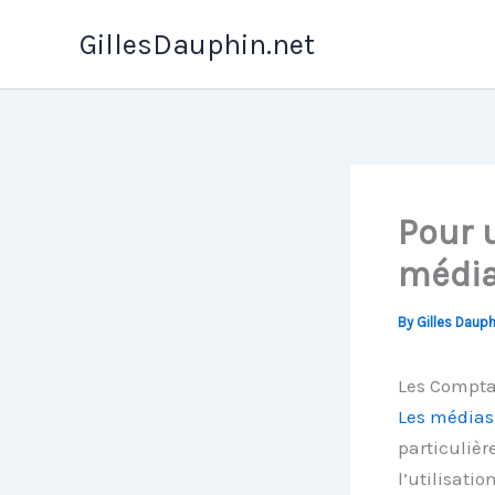
Skip
GillesDauphin.net
to
content
Pour u
média
By
Gilles Daup
Les Comptab
Les médias 
particulièr
l’utilisati