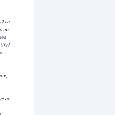
s? La
s au
des
tifs?
es
aux,
s
yé ou
s