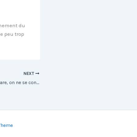
nement du
e peu trop
NEXT
Quand on se compare, on ne se console pas toujours
 Theme