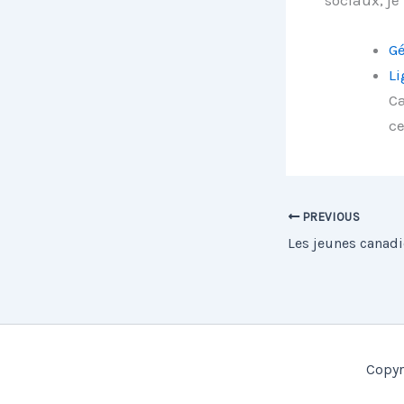
Gé
Li
Ca
ce
PREVIOUS
Copyr