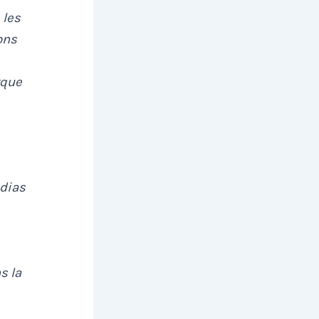
 les
ons
rque
édias
s la