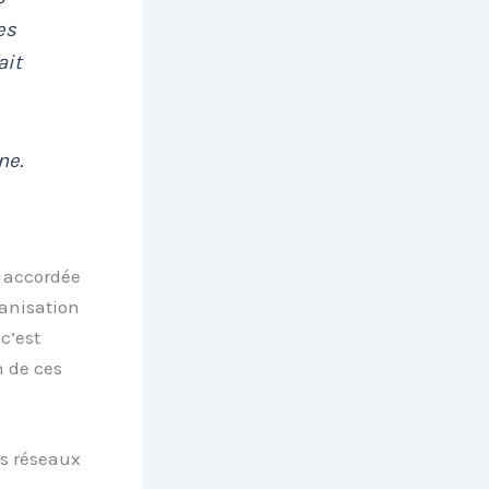
es
ait
ne.
e accordée
anisation
c’est
n de ces
es réseaux