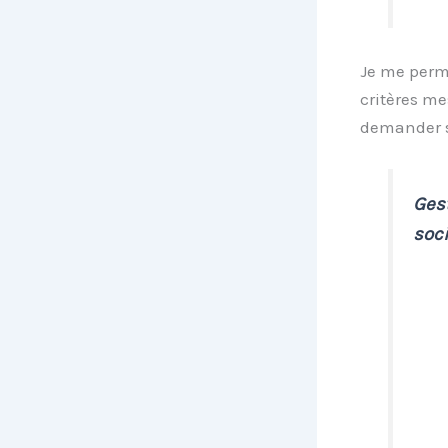
Je me perme
critères me
demander s
Gest
soc