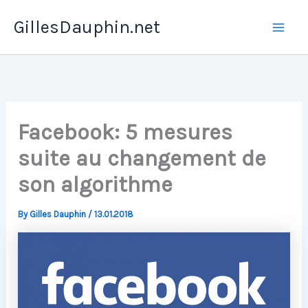
Skip
GillesDauphin.net
to
Mai
content
Men
Facebook: 5 mesures
suite au changement de
son algorithme
By
Gilles Dauphin
/
13.01.2018